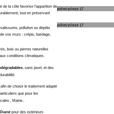
té de la côte favorise l’apparition de
pulveryclean 17
urablement, tout en préservant
pulveryclean 17
 salissures, pollution ou dépôts
de vos murs : crépis, bardage,
vés, bois ou pierres naturelles
 aux conditions climatiques.
odégradables
, sans javel, et des
urabilité.
, afin de choisir le traitement adapté
articuliers que pour les
cales , Mairie..
 Ouest
pour des extérieurs