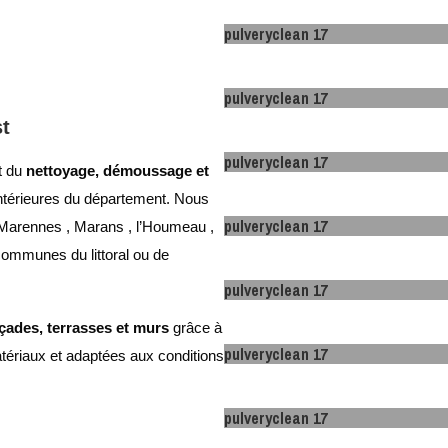
pulveryclean 17
pulveryclean 17
t
pulveryclean 17
t du
nettoyage, démoussage et
intérieures du département. Nous
pulveryclean 17
 Marennes , Marans , l’Houmeau ,
 communes du littoral ou de
pulveryclean 17
açades, terrasses et murs
grâce à
pulveryclean 17
ériaux et adaptées aux conditions
pulveryclean 17